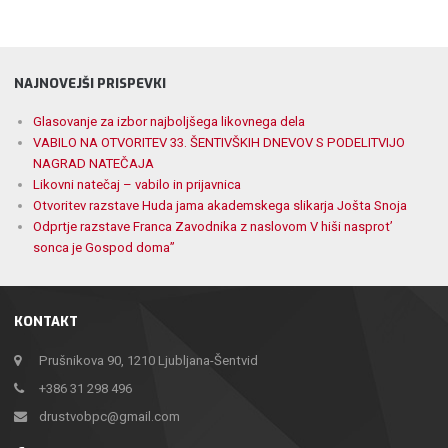
NAJNOVEJŠI PRISPEVKI
Glasovanje za izbor najboljšega likovnega dela
VABILO NA OTVORITEV 33. ŠENTIVŠKIH DNEVOV S PODELITVIJO
NAGRAD NATEČAJA
Likovni natečaj – vabilo in prijavnica
Otvoritev razstave Huda jama akademskega slikarja Jošta Snoja
Odprtje razstave Franca Zavodnika z naslovom V hiši nasprot’
sonca je Gospod doma”
KONTAKT
Prušnikova 90, 1210 Ljubljana-Šentvid
+386 31 298 496
drustvobpc@gmail.com