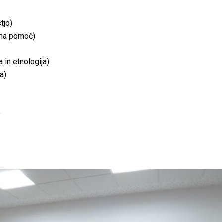
tjo)
čna pomoč)
in etnologija)
a)
)