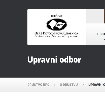
O DR
Upravni odbor
DRUŠTVO BPČ
O DRUŠTVU
UPRAVNI 