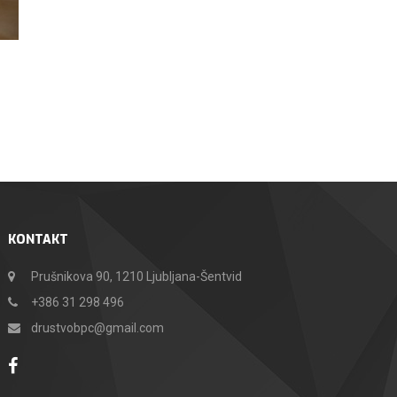
KONTAKT
Prušnikova 90, 1210 Ljubljana-Šentvid
+386 31 298 496
drustvobpc@gmail.com