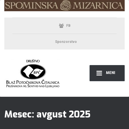
FB
Sponzorstvo
MENI
Mesec:
avgust 2025