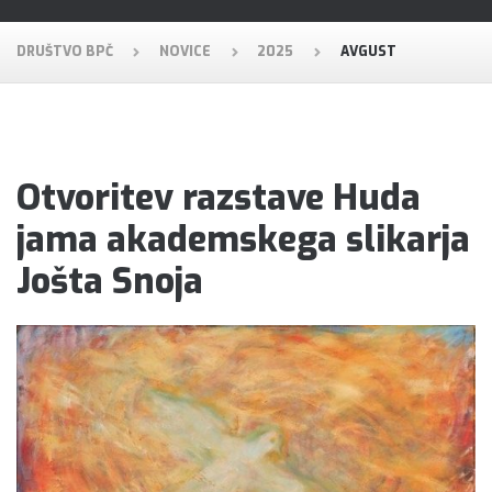
DRUŠTVO BPČ
NOVICE
2025
AVGUST
Otvoritev razstave Huda
jama akademskega slikarja
Jošta Snoja