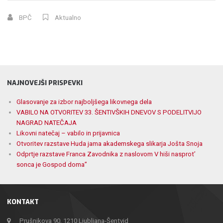
BPČ
Aktualno
NAJNOVEJŠI PRISPEVKI
Glasovanje za izbor najboljšega likovnega dela
VABILO NA OTVORITEV 33. ŠENTIVŠKIH DNEVOV S PODELITVIJO
NAGRAD NATEČAJA
Likovni natečaj – vabilo in prijavnica
Otvoritev razstave Huda jama akademskega slikarja Jošta Snoja
Odprtje razstave Franca Zavodnika z naslovom V hiši nasprot’
sonca je Gospod doma”
KONTAKT
Prušnikova 90, 1210 Ljubljana-Šentvid