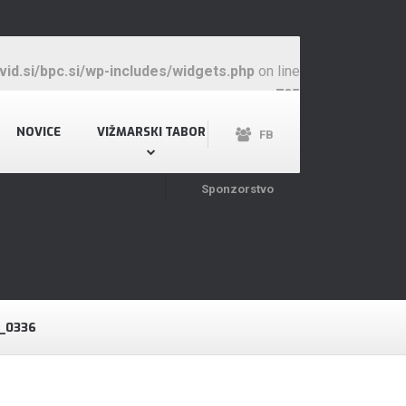
id.si/bpc.si/wp-includes/widgets.php
on line
705
NOVICE
VIŽMARSKI TABOR
FB
Sponzorstvo
_0336