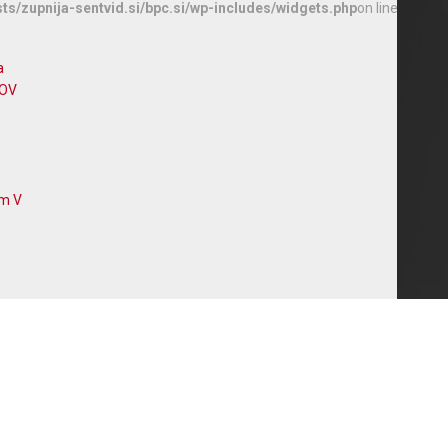
ts/zupnija-sentvid.si/bpc.si/wp-includes/widgets.php
on line
a
VOV
om V