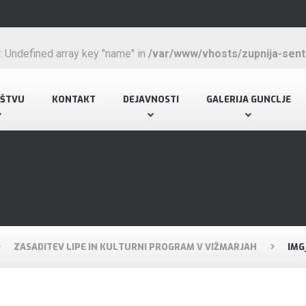
: Undefined array key "name" in
/var/www/vhosts/zupnija-sentv
UŠTVU
KONTAKT
DEJAVNOSTI
GALERIJA GUNCLJE
ZASADITEV LIPE IN KULTURNI PROGRAM V VIŽMARJAH
IMG