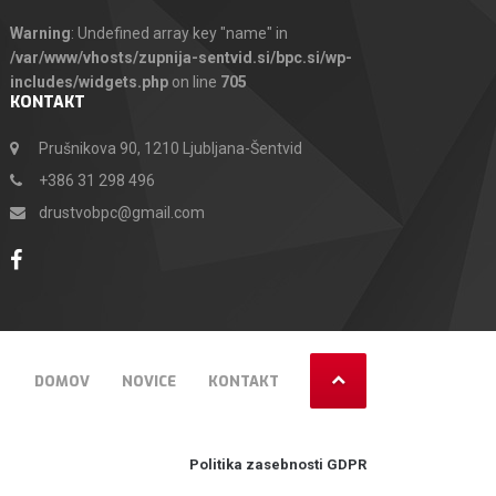
Warning
: Undefined array key "name" in
/var/www/vhosts/zupnija-sentvid.si/bpc.si/wp-
includes/widgets.php
on line
705
KONTAKT
Prušnikova 90, 1210 Ljubljana-Šentvid
+386 31 298 496
drustvobpc@gmail.com
DOMOV
NOVICE
KONTAKT
Politika zasebnosti GDPR