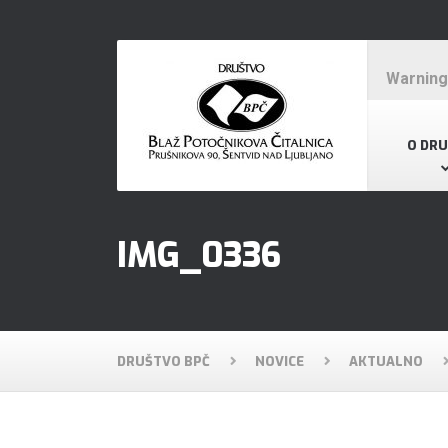
Warning
O DR
IMG_0336
DRUŠTVO BPČ
NOVICE
AKTUALNO