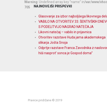
Warning
: Undefined array key "name" in
/var/www/vhos
NAJNOVEJŠI PRISPEVKI
705
Glasovanje za izbor najboljšega likovnega del
VABILO NA OTVORITEV 33. ŠENTIVŠKIH DNE
S PODELITVIJO NAGRAD NATEČAJA
Likovni natečaj – vabilo in prijavnica
Otvoritev razstave Huda jama akademskega
slikarja Jošta Snoja
Odprtje razstave Franca Zavodnika z naslov
hiši nasprot’ sonca je Gospod doma”
Pravice pridržane © 2019